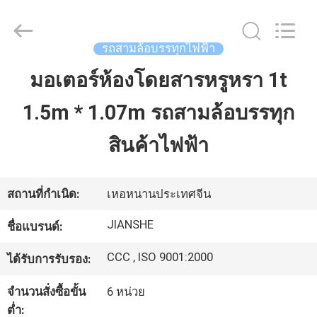
Everest
Huaying
Tricycle
Motorcycle
Co.,
รถสามล้อบรรทุกไฟฟ้า
Ltd..
All
มอเตอร์ห้องโดยสารหรูหรา 1t
บ้าน
Rights
Reserved.
1.5m * 1.07m รถสามล้อบรรทุก
สินค้า
สินค้าไฟฟ้า
เกี่ยว
สถานที่กำเนิด:
เหอหนานประเทศจีน
กับ
JIANSHE
ชื่อแบรนด์:
เรา
CCC , ISO 9001:2000
ได้รับการรับรอง:
จำนวนสั่งซื้อขั้น
6 หน่วย
ทัวร์
ต่ำ: