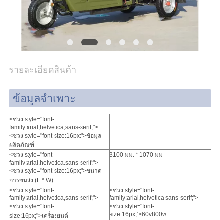
503
SERVICE
TEMPORARILY
UNAVAILABLE
รายละเอียดสินค้า
NGINX
ข้อมูลจำเพาะ
ขอ
<ช่วง style="font-
family:arial,helvetica,sans-serif;">
ใบ
<ช่วง style="font-size:16px;">ข้อมูล
ผลิตภัณฑ์
<ช่วง style="font-
3100 มม. * 1070 มม
เสนอ
family:arial,helvetica,sans-serif;">
<ช่วง style="font-size:16px;">ขนาด
ราคา
การขนส่ง (L * W)
<ช่วง style="font-
<ช่วง style="font-
family:arial,helvetica,sans-serif;">
family:arial,helvetica,sans-serif;">
<ช่วง style="font-
<ช่วง style="font-
size:16px;">60v800w
size:16px;">เครื่องยนต์