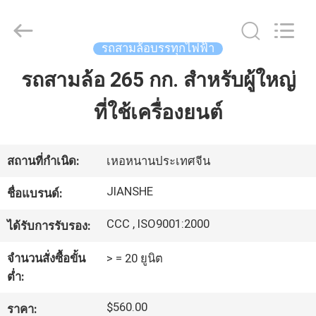
Everest
Huaying
Tricycle
Motorcycle
Co.,
รถสามล้อบรรทุกไฟฟ้า
Ltd..
All
รถสามล้อ 265 กก. สำหรับผู้ใหญ่
บ้าน
Rights
Reserved.
ที่ใช้เครื่องยนต์
สินค้า
สถานที่กำเนิด:
เหอหนานประเทศจีน
เกี่ยว
JIANSHE
ชื่อแบรนด์:
กับ
CCC , ISO9001:2000
ได้รับการรับรอง:
เรา
จำนวนสั่งซื้อขั้น
> = 20 ยูนิต
ต่ำ:
ทัวร์
$560.00
ราคา: