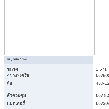
แผนผัง
เว็บไซต์
PRIVACY
POLICY
ข้อมูลผลิตภัณฑ์
ขนาด
2.5 ม. 
<ช่วง>
เครื่อ
60v80
งยนต์
ล้อ
400-12
ตัวควบคุม
60v 8
แบตเตอรี่
60v30