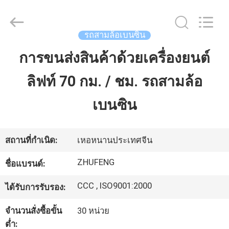
Everest
Huaying
Tricycle
Motorcycle
Co.,
รถสามล้อเบนซิน
Ltd..
All
การขนส่งสินค้าด้วยเครื่องยนต์
บ้าน
Rights
Reserved.
ลิฟท์ 70 กม. / ชม. รถสามล้อ
สินค้า
เบนซิน
เกี่ยว
สถานที่กำเนิด:
เหอหนานประเทศจีน
กับ
ZHUFENG
ชื่อแบรนด์:
เรา
CCC , ISO9001:2000
ได้รับการรับรอง:
จำนวนสั่งซื้อขั้น
30 หน่วย
ทัวร์
ต่ำ: