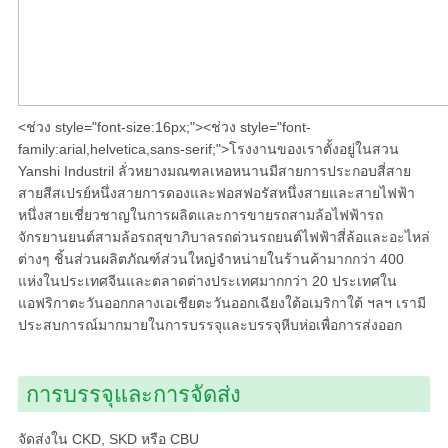
<ช่วง style="font-size:16px;"><ช่วง style="font-
family:arial,helvetica,sans-serif;">โรงงานของเราตั้งอยู่ในสวน
Yanshi Industril ลั่วหยางมณฑลเหอหนานมีสายการประกอบสี่สาย
สายสีสเปรย์หนึ่งสายการดองและฟอสฟอรัสหนึ่งสายและสายไฟฟ้า
หนึ่งสายเชี่ยวชาญในการผลิตและการขายรถสามล้อไฟฟ้ารถ
จักรยานยนต์สามล้อรถสุขาภิบาลรถด่วนรถยนต์ไฟฟ้าสี่ล้อและอะไหล่
ต่างๆ ชิ้นส่วนผลิตภัณฑ์ส่วนใหญ่จำหน่ายในร้านค้ามากกว่า 400
แห่งในประเทศจีนและตลาดต่างประเทศมากกว่า 20 ประเทศใน
แอฟริกาตะวันออกกลางเอเชียตะวันออกเฉียงใต้อเมริกาใต้ ฯลฯ เรามี
ประสบการณ์มากมายในการบรรจุและบรรจุหีบห่อเพื่อการส่งออก
การบรรจุและการจัดส่ง
จัดส่งใน CKD, SKD หรือ CBU