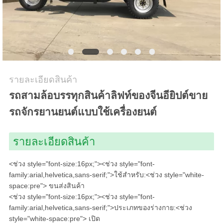
503
SERVICE
TEMPORARILY
UNAVAILABLE
รายละเอียดสินค้า
NGINX
รถสามล้อบรรทุกสินค้าลิฟท์ของจีนอียิปต์ขาย
รถจักรยานยนต์แบบใช้เครื่องยนต์
ขอ
ใบ
รายละเอียดสินค้า
เสนอ
<ช่วง style="font-size:16px;"><ช่วง style="font-
family:arial,helvetica,sans-serif;">ใช้สำหรับ:<ช่วง style="white-
ราคา
space:pre">
ขนส่งสินค้า
<ช่วง style="font-size:16px;"><ช่วง style="font-
family:arial,helvetica,sans-serif;">ประเภทของร่างกาย:<ช่วง
style="white-space:pre">
เปิด